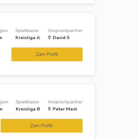
gion
Spielklasse
Ansprechpartner
m
Kreisliga A
David S
Zum Profil
gion
Spielklasse
Ansprechpartner
m
Kreisliga B
Peter Mast
Zum Profil