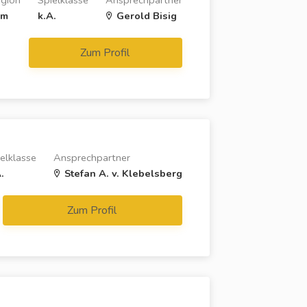
gion
Spielklasse
Ansprechpartner
lm
k.A.
Gerold Bisig
Zum Profil
elklasse
Ansprechpartner
.
Stefan A. v. Klebelsberg
Zum Profil