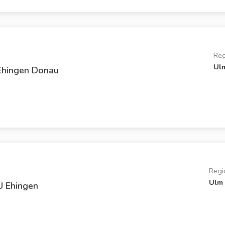
Reg
Ul
Ehingen Donau
Regi
Ulm
 Ehingen