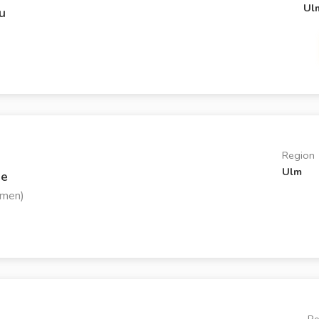
Ul
u
Region
Ulm
le
amen)