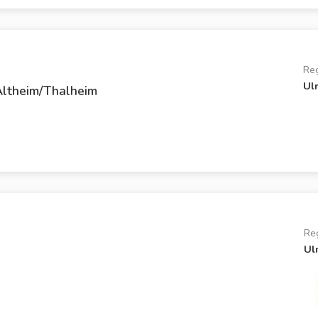
Re
Ul
ltheim/Thalheim
Re
Ul