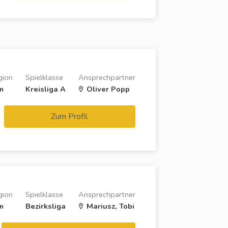
gion
Spielklasse
Ansprechpartner
m
Kreisliga A
Oliver Popp
Zum Profil
gion
Spielklasse
Ansprechpartner
m
Bezirksliga
Mariusz, Tobi