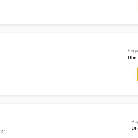
Regi
Ulm
Re
Ul
er