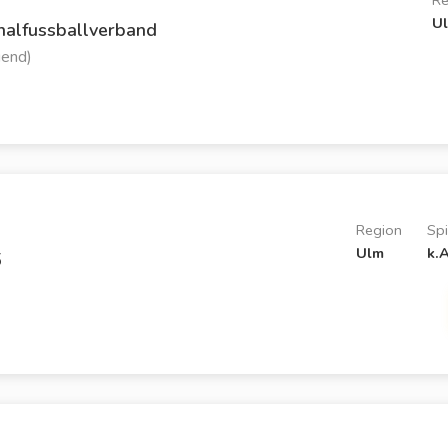
Re
U
nalfussballverband
gend)
Region
Spi
Ulm
k.A
5