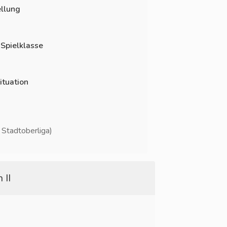
llung
 Spielklasse
ituation
/ Stadtoberliga)
 II