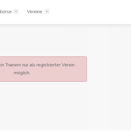
rbörse
Vereine
n Trainern nur als registrierter Verein
möglich.