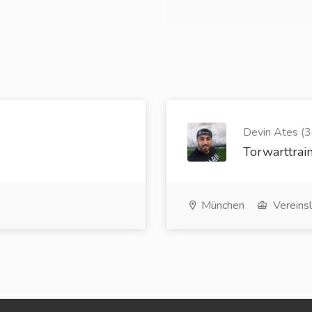
Devin Ates (3
Torwarttrai
München
Vereins