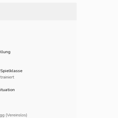
llung
 Spielklasse
rainiert
ituation
g (Vereinslos)