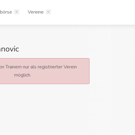
rbörse
Vereine
anovic
n Trainern nur als registrierter Verein
möglich.