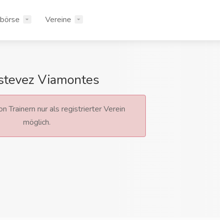
rbörse
Vereine
Estevez Viamontes
n Trainern nur als registrierter Verein
möglich.