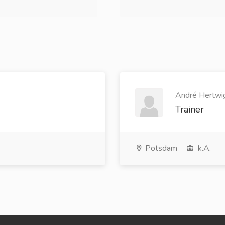
André Hertwig
Trainer
Potsdam
k.A.