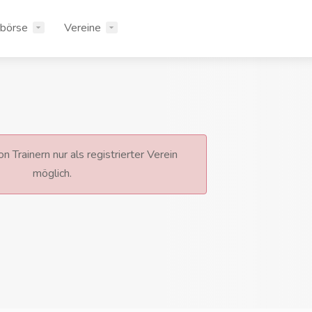
rbörse
Vereine
n Trainern nur als registrierter Verein
möglich.