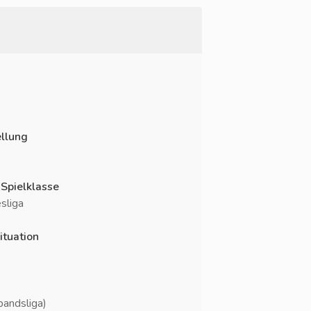
llung
 Spielklasse
sliga
ituation
andsliga)