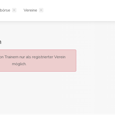
rbörse
Vereine
n
n Trainern nur als registrierter Verein
möglich.