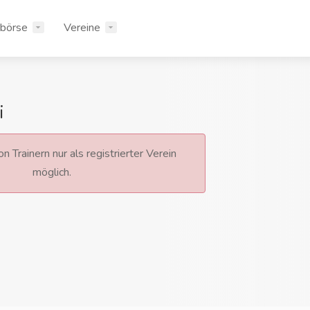
rbörse
Vereine
i
n Trainern nur als registrierter Verein
möglich.