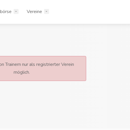
rbörse
Vereine
n Trainern nur als registrierter Verein
möglich.