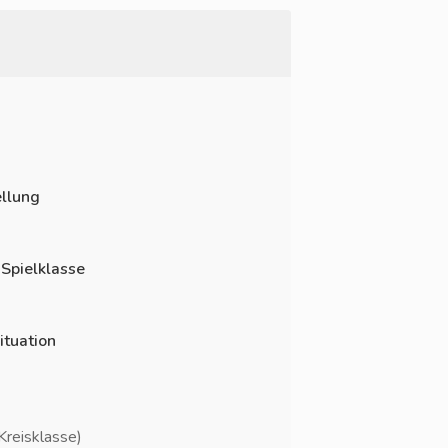
llung
 Spielklasse
ituation
Kreisklasse)