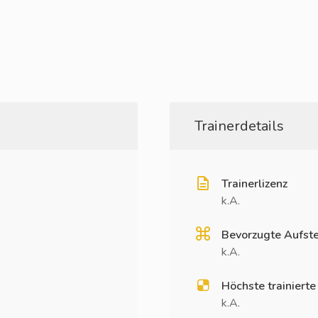
Trainerdetails
Trainerlizenz
k.A.
Bevorzugte Aufste
k.A.
Höchste trainierte
k.A.