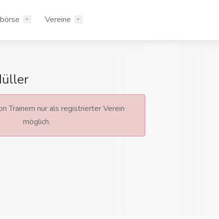
rbörse
Vereine
üller
n Trainern nur als registrierter Verein
möglich.