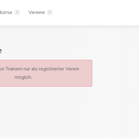
rbörse
Vereine
e
n Trainern nur als registrierter Verein
möglich.