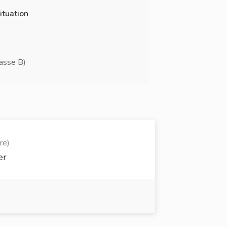
ituation
lasse B)
re)
er