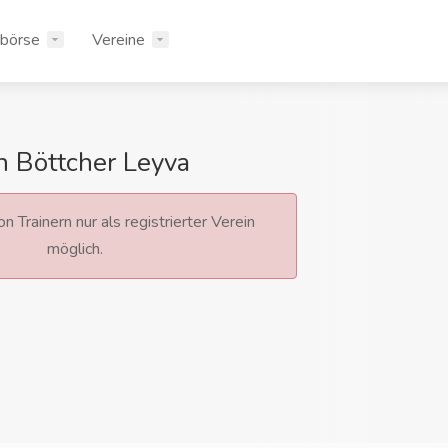
rbörse
Vereine
n Böttcher Leyva
n Trainern nur als registrierter Verein
möglich.