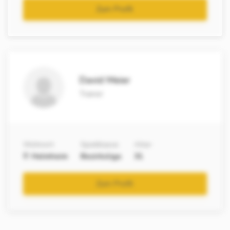
Zum Profil
David Meier
Trainer
Wohnort
Spielklasse
Alter
Helmheim
Bezirksliga
31
Zum Profil