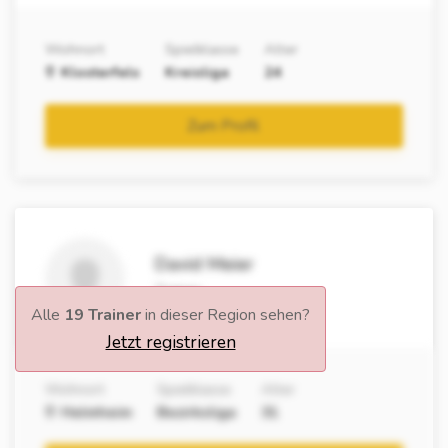
Wohnort
Spielklasse
Alter
Klosterfels
Kreisliga
24
Zum Profil
David Meier
Trainer
Alle
19 Trainer
in dieser Region sehen?
Jetzt registrieren
Wohnort
Spielklasse
Alter
Helmheim
Bezirksliga
31