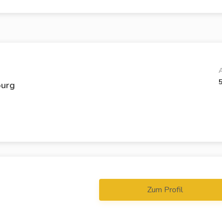
A
burg
Zum Profil