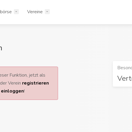
rbörse
Vereine
n
Besond
ser Funktion, jetzt als
Vert
 oder Verein
registrieren
r
einloggen
!