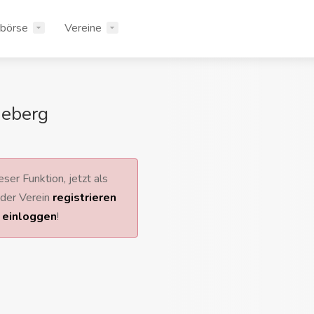
rbörse
Vereine
neberg
ser Funktion, jetzt als
 oder Verein
registrieren
r
einloggen
!