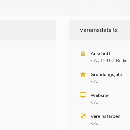
Vereinsdetails
Anschrift
k.A., 12157 Berlin
Gründungsjahr
k.A.
Website
k.A.
Vereinsfarben
k.A.