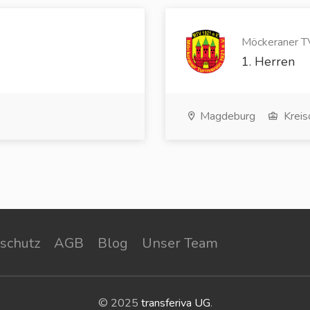
Möckeraner TV
1. Herren
Magdeburg
Kreis
schutz
AGB
Blog
Unser Team
© 2025
transferiva UG
.