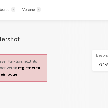
rbörse
Vereine
lershof
Besond
ser Funktion, jetzt als
Tor
 oder Verein
registrieren
r
einloggen
!