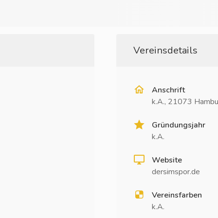
Vereinsdetails
Anschrift
k.A., 21073 Hambu
Gründungsjahr
k.A.
Website
dersimspor.de
Vereinsfarben
k.A.