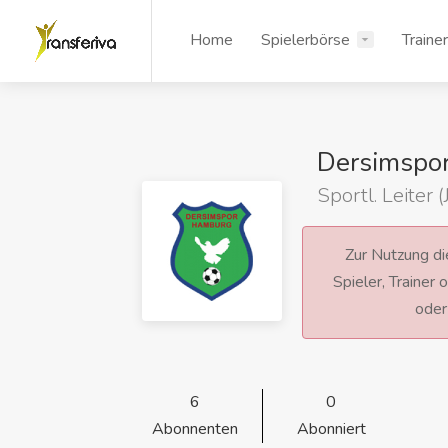
Home
Spielerbörse
Traine
Dersimspo
Sportl. Leiter 
Zur Nutzung die
Spieler, Trainer
ode
6
0
Abonnenten
Abonniert