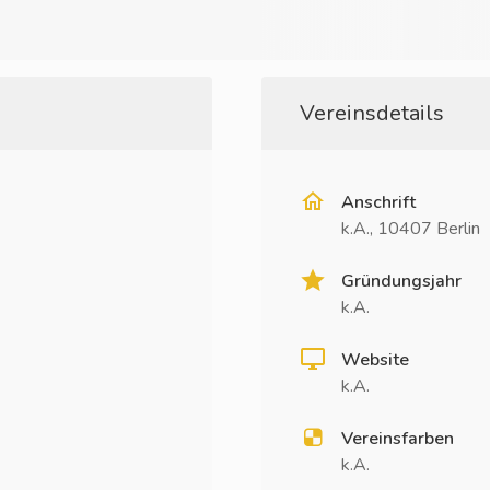
Vereinsdetails
Anschrift
k.A., 10407 Berlin
Gründungsjahr
k.A.
Website
k.A.
Vereinsfarben
k.A.