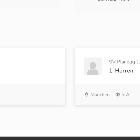
SV Planegg ( 
1. Herren
München
k.A.