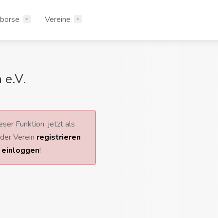
rbörse
Vereine
 e.V.
ser Funktion, jetzt als
 oder Verein
registrieren
r
einloggen
!