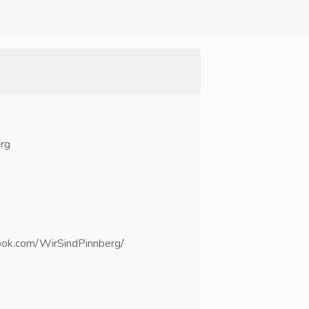
rg
ook.com/WirSindPinnberg/