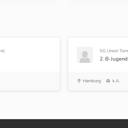
re)
SG Union Torn
2. B-Jugend
Hamburg
k.A.