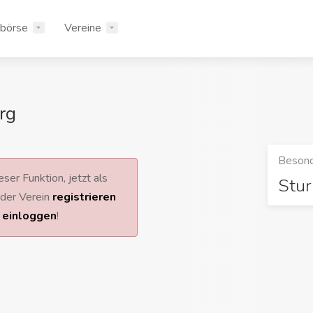
rbörse
Vereine
rg
Besond
ser Funktion, jetzt als
Stu
 oder Verein
registrieren
r
einloggen
!