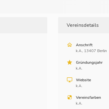
Vereinsdetails
Anschrift
k.A., 13407 Berlin
Gründungsjahr
k.A.
Website
k.A.
Vereinsfarben
k.A.