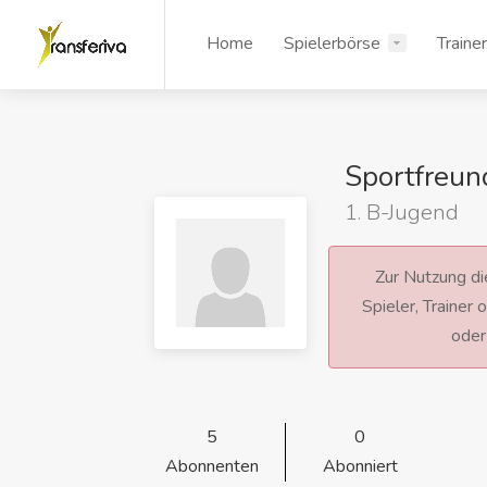
Home
Spielerbörse
Traine
Sportfreu
1. B-Jugend
Zur Nutzung die
Spieler, Trainer
ode
5
0
Abonnenten
Abonniert