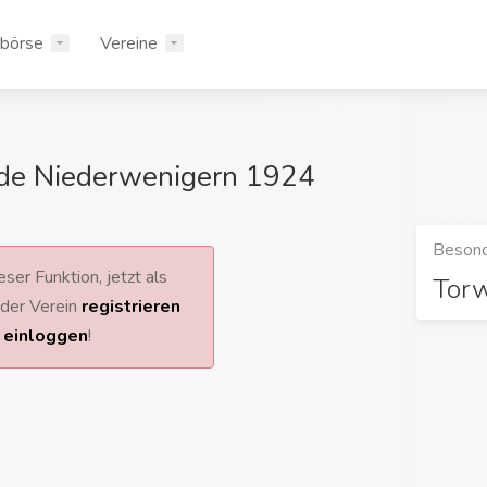
rbörse
Vereine
nde Niederwenigern 1924
Besond
ser Funktion, jetzt als
Tor
 oder Verein
registrieren
r
einloggen
!