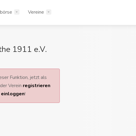
rbörse
Vereine
he 1911 e.V.
ser Funktion, jetzt als
 oder Verein
registrieren
r
einloggen
!