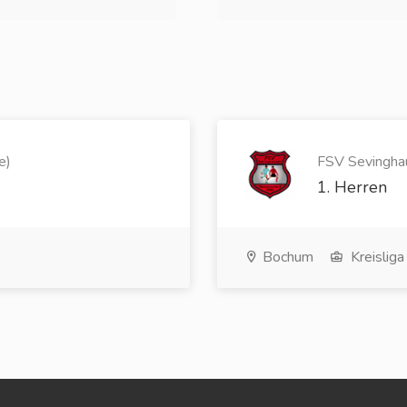
e)
FSV Sevinghau
1. Herren
Bochum
Kreisliga