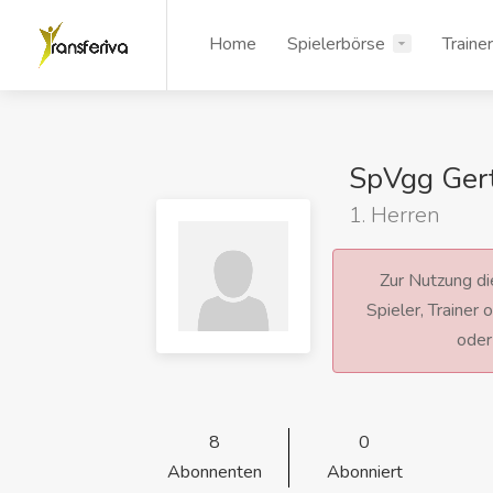
Home
Spielerbörse
Traine
SpVgg Gert
1. Herren
Zur Nutzung die
Spieler, Trainer
ode
8
0
Abonnenten
Abonniert