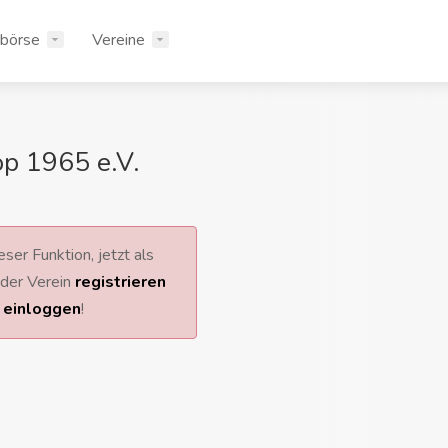
rbörse
Vereine
p 1965 e.V.
ser Funktion, jetzt als
 oder Verein
registrieren
r
einloggen
!