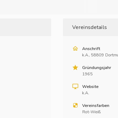
Vereinsdetails
Anschrift
k.A., 58809 Dortm
Gründungsjahr
1965
Website
k.A.
Vereinsfarben
Rot-Weiß