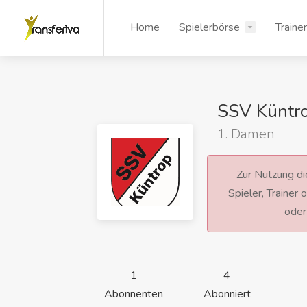
Home
Spielerbörse
Traine
SSV Küntro
1. Damen
Zur Nutzung die
Spieler, Trainer
ode
1
4
Abonnenten
Abonniert