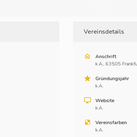
Vereinsdetails
Anschrift
k.A., 63505 Frankfu
Gründungsjahr
k.A.
Website
k.A.
Vereinsfarben
k.A.