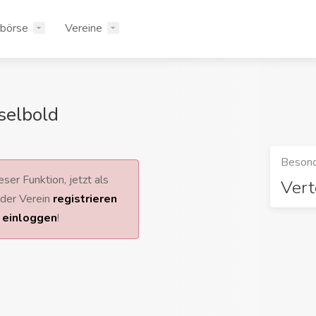
rbörse
Vereine
selbold
Besond
ser Funktion, jetzt als
Vert
 oder Verein
registrieren
r
einloggen
!