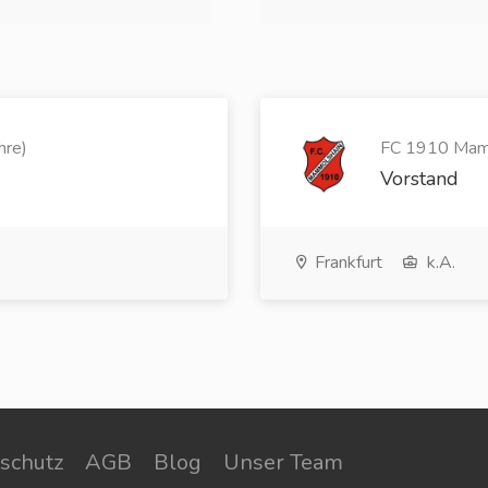
hre)
FC 1910 Mamm
Vorstand
Frankfurt
k.A.
schutz
AGB
Blog
Unser Team