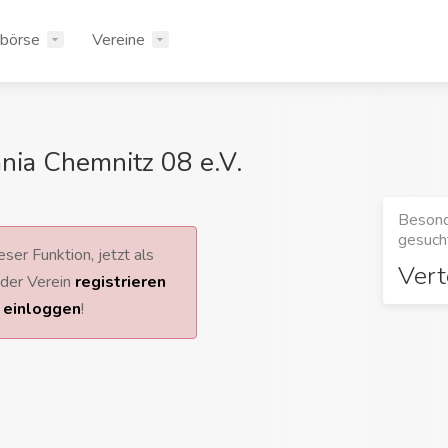
rbörse
Vereine
ia Chemnitz 08 e.V.
Besond
gesucht
ser Funktion, jetzt als
Vert
 oder Verein
registrieren
r
einloggen
!