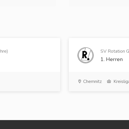
hre)
SV Rotation Gö
1. Herren
Chemnitz
Kreislig