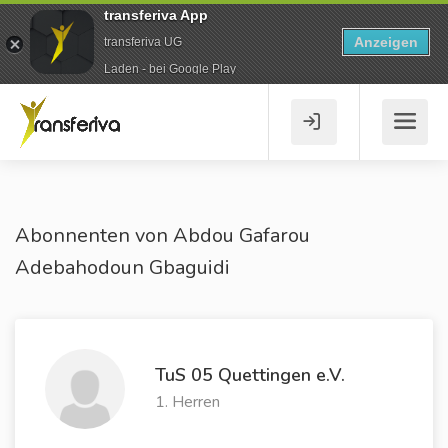
transferiva App
Anzeigen
transferiva UG
Laden - bei Google Play
Abonnenten von Abdou Gafarou
Adebahodoun Gbaguidi
TuS 05 Quettingen e.V.
1. Herren