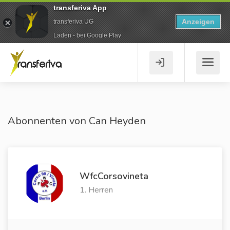
transferiva App
Anzeigen
transferiva UG
Laden - bei Google Play
Abonnenten von Can Heyden
WfcCorsovineta
1. Herren