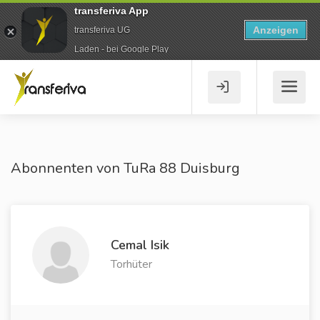
transferiva App
Anzeigen
transferiva UG
Laden - bei Google Play
Abonnenten von TuRa 88 Duisburg
Cemal Isik
Torhüter