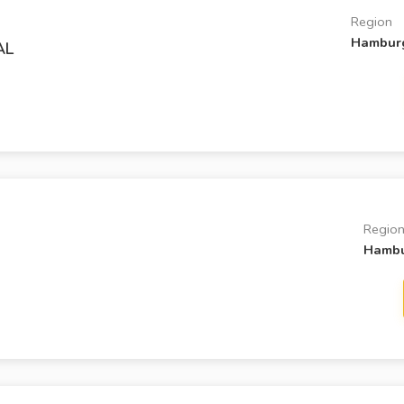
Region
Hambur
AL
Regio
Hamb