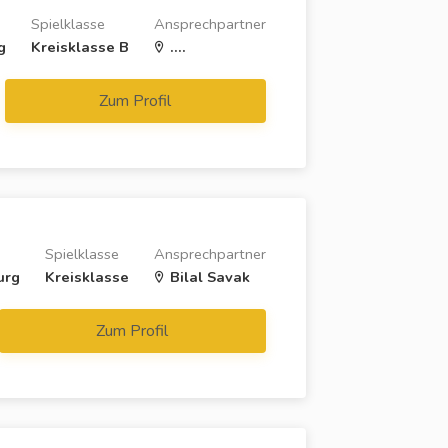
Spielklasse
Ansprechpartner
g
Kreisklasse B
....
Zum Profil
n
Spielklasse
Ansprechpartner
urg
Kreisklasse
Bilal Savak
Zum Profil