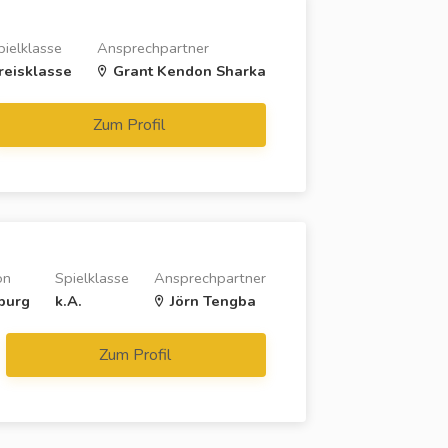
pielklasse
Ansprechpartner
reisklasse
Grant Kendon Sharka
Zum Profil
on
Spielklasse
Ansprechpartner
burg
k.A.
Jörn Tengba
Zum Profil