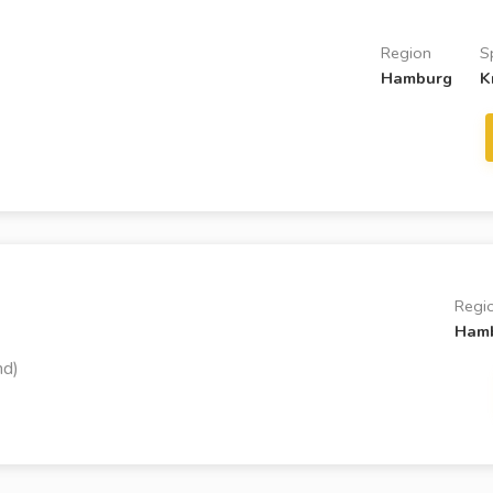
Region
S
Hamburg
K
Regi
Ham
nd)