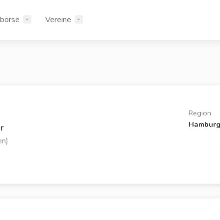
rbörse
Vereine
Region
Hambur
r
en)