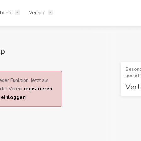
rbörse
Vereine
mp
Besond
gesucht
ser Funktion, jetzt als
Vert
 oder Verein
registrieren
r
einloggen
!