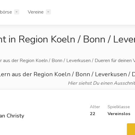
rbörse
Vereine
t in Region Koeln / Bonn / Leve
er aus der Region Koeln / Bonn / Leverkusen / Dueren für deinen V
lern aus der Region Koeln / Bonn / Leverkusen /
Hier siehst Du einen Ausschnit
Alter
Spielklasse
22
Vereinslos
an Christy