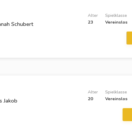
Alter
Spielklasse
23
Vereinslos
nah Schubert
Alter
Spielklasse
20
Vereinslos
is Jakob