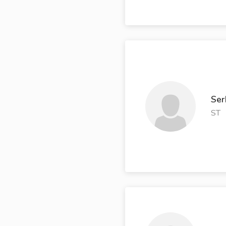
Ser
ST