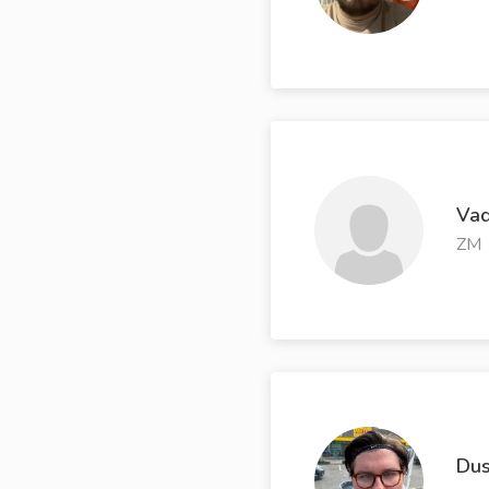
Va
ZM
Dus