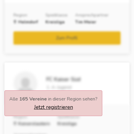
Region
Spielklasse
Ansprechpartner
Helmdorf
Kreisliga
Tim Meier
Zum Profil
FC Kaiser Süd
1. A-Jugend
Alle
165 Vereine
in dieser Region sehen?
Jetzt registrieren
Region
Spielklasse
Kaiserslautern
Kreisliga