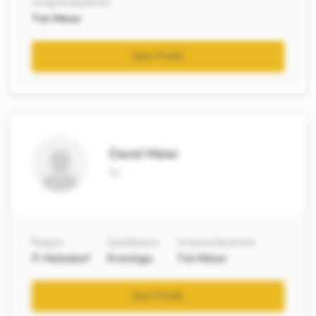
Ansprechpartner
Tim Meier
Zum Profil
David Meier
IV
Region
Spielklasse
Ansprechpartner
Helmdorf
Kreisliga
Tim Meier
Zum Profil