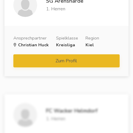
SG Arensharde
1. Herren
Ansprechpartner
Spielklasse
Region
Christian Huck
Kreisliga
Kiel
Zum Profil
FC Wacker Helmdorf
1. Herren