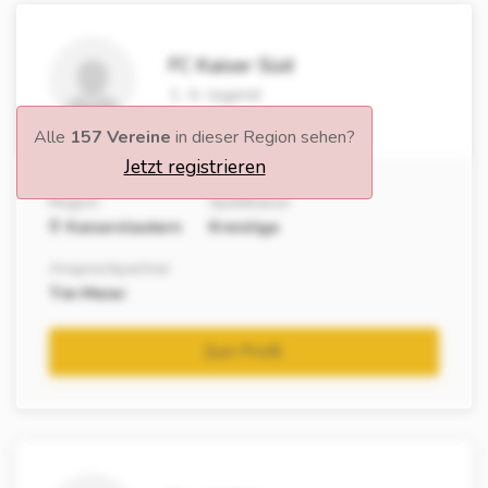
FC Kaiser Süd
1. A-Jugend
Alle
157 Vereine
in dieser Region sehen?
Jetzt registrieren
Region
Spielklasse
Kaiserslautern
Kreisliga
Ansprechpartner
Tim Meier
Zum Profil