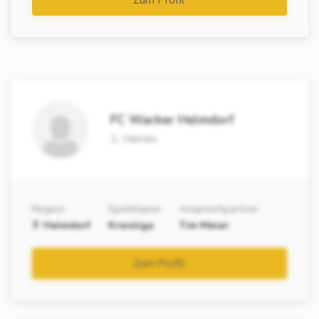
Zum Profil
FC Wacker Helmdorf
1. Herren
Region
Spielklasse
Ansprechpartner
Helmdorf
Kreisliga
Tim Meier
Zum Profil