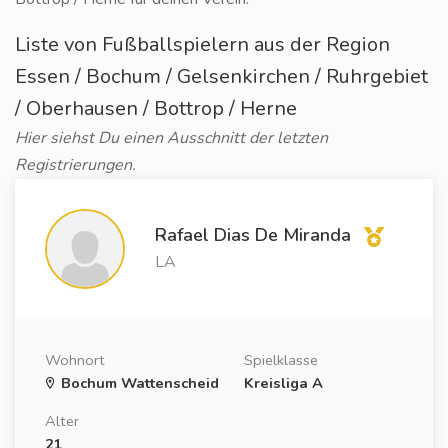
Liste von Fußballspielern aus der Region
Essen / Bochum / Gelsenkirchen / Ruhrgebiet
/ Oberhausen / Bottrop / Herne
Hier siehst Du einen Ausschnitt der letzten
Registrierungen.
Rafael Dias De Miranda
LA
Wohnort
Spielklasse
Bochum Wattenscheid
Kreisliga A
Alter
21