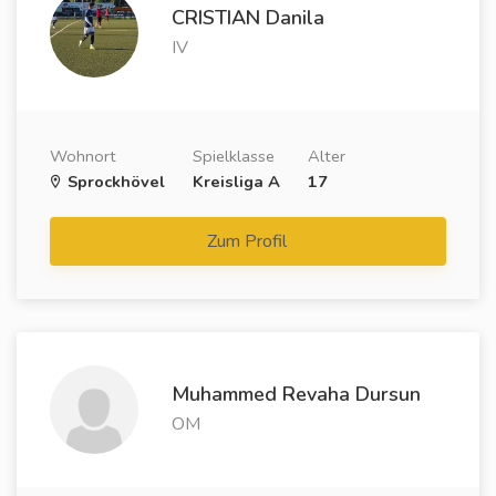
CRISTIAN Danila
IV
Wohnort
Spielklasse
Alter
Sprockhövel
Kreisliga A
17
Zum Profil
Muhammed Revaha Dursun
OM