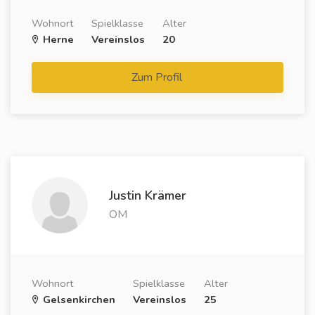
Wohnort
Spielklasse
Alter
Herne
Vereinslos
20
Zum Profil
Justin Krämer
OM
Wohnort
Spielklasse
Alter
Gelsenkirchen
Vereinslos
25