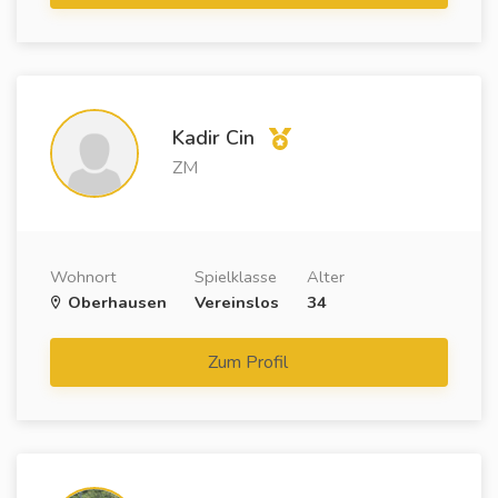
Kadir Cin
ZM
Wohnort
Spielklasse
Alter
Oberhausen
Vereinslos
34
Zum Profil