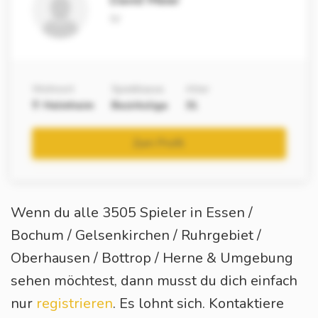
David Meier
IV
Wohnort
Spielklasse
Alter
Helmheim
Bezirksliga
31
Zum Profil
Wenn du alle 3505 Spieler in Essen /
Bochum / Gelsenkirchen / Ruhrgebiet /
Oberhausen / Bottrop / Herne & Umgebung
sehen möchtest, dann musst du dich einfach
nur
registrieren
. Es lohnt sich. Kontaktiere