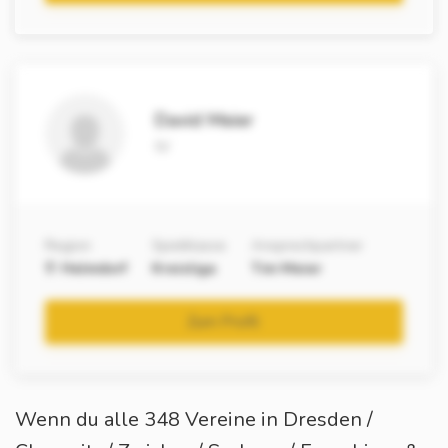
David Meier
IV
Region
Spielklasse
Ansprechpartner
Helmdorf
Kreisliga
Tim Meier
Zum Profil
Wenn du alle 348 Vereine in Dresden /