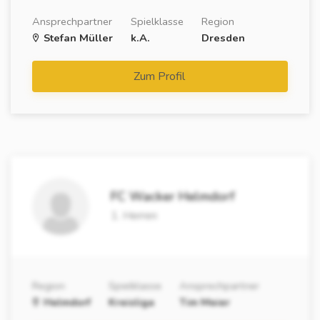
Ansprechpartner
Spielklasse
Region
Stefan Müller
k.A.
Dresden
Zum Profil
FC Wacker Helmdorf
1. Herren
Region
Spielklasse
Ansprechpartner
Helmdorf
Kreisliga
Tim Meier