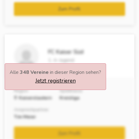
Zum Profil
FC Kaiser Süd
1. A-Jugend
Alle
348 Vereine
in dieser Region sehen?
Jetzt registrieren
Region
Spielklasse
Kaiserslautern
Kreisliga
Ansprechpartner
Tim Meier
Zum Profil