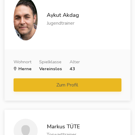
Aykut Akdag
Jugendtrainer
Wohnort
Spielklasse
Alter
Herne
Vereinslos
43
Zum Profil
Markus TÜTE
Torwarttrainer