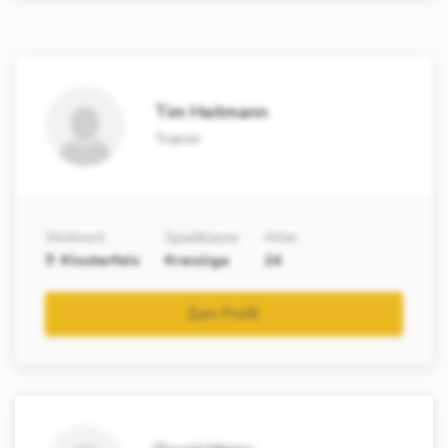
Tim Heitmann
Trainer
Wohnort
Spielklasse
Alter
Klosterfels
Kreisliga
24
Zum Profil