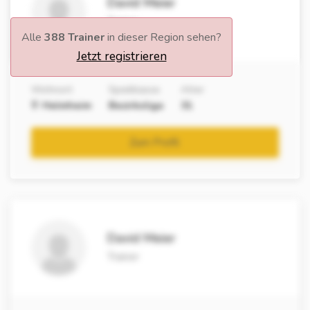
David Meier
Trainer
Alle
388 Trainer
in dieser Region sehen?
Jetzt registrieren
Wohnort
Spielklasse
Alter
Helmheim
Bezirksliga
31
Zum Profil
David Meier
Trainer