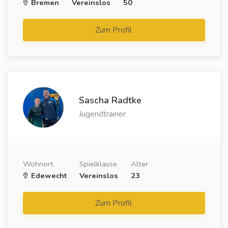
Bremen
Vereinslos
50
Zum Profil
Sascha Radtke
Jugendtrainer
Wohnort
Spielklasse
Alter
Edewecht
Vereinslos
23
Zum Profil