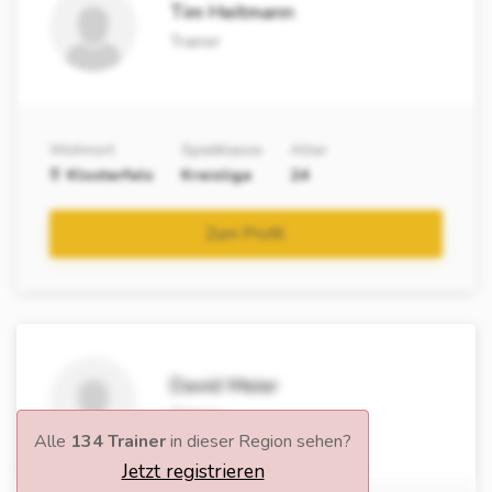
Tim Heitmann
Trainer
Wohnort
Spielklasse
Alter
Klosterfels
Kreisliga
24
Zum Profil
David Meier
Trainer
Alle
134 Trainer
in dieser Region sehen?
Jetzt registrieren