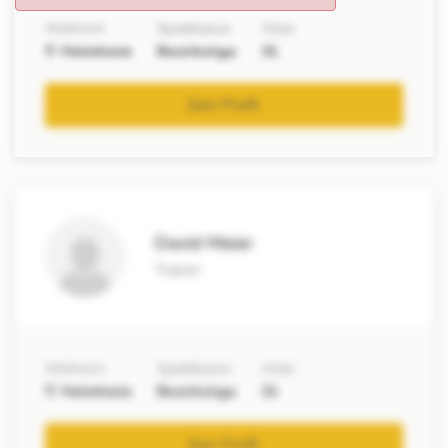
Wohnort
Spielklasse
Alter
Helmheim
Bezirksliga
31
Zum Profil
David Meier
Trainer
Wohnort
Spielklasse
Alter
Helmheim
Bezirksliga
31
Zum Profil