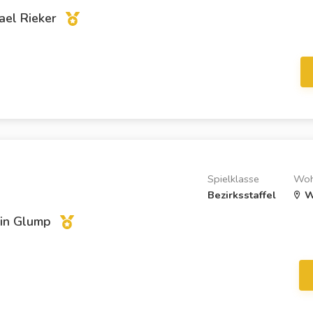
ael Rieker
Spielklasse
Woh
Bezirksstaffel
W
in Glump