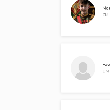
Noe
ZM
Fa
DM