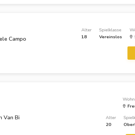
Alter
Spielklasse
Wo
18
Vereinslos
ele Campo
Wohn
Fre
n Van Bi
Alter
Spiel
20
Ober