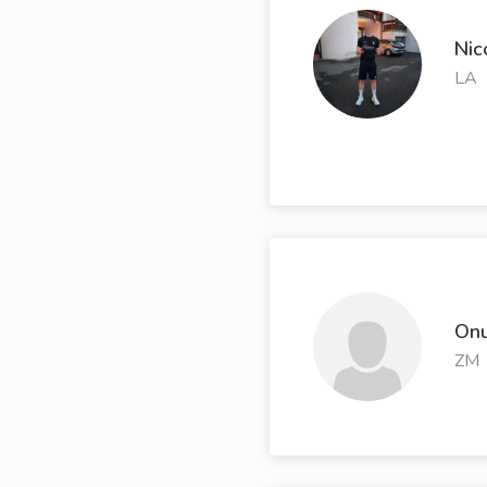
Nic
LA
Onu
ZM