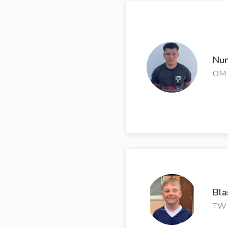
Nun
OM
Bla
TW