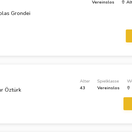
Vereinslos
Al
olas Grondei
Alter
Spielklasse
W
43
Vereinslos
r Öztürk