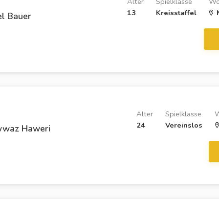
Alter
Spielklasse
Wo
13
Kreisstaffel
M
l Bauer
Alter
Spielklasse
W
24
Vereinslos
wwaz Haweri