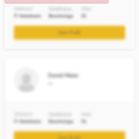
Wohnort
Spielklasse
Alter
Helmheim
Bezirksliga
31
Zum Profil
David Meier
IV
Wohnort
Spielklasse
Alter
Helmheim
Bezirksliga
31
Zum Profil