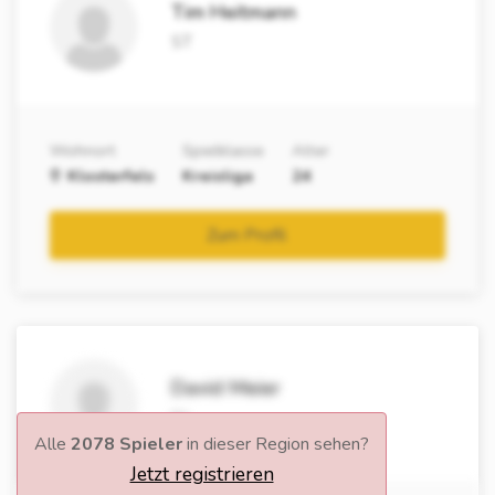
Tim Heitmann
ST
Wohnort
Spielklasse
Alter
Klosterfels
Kreisliga
24
Zum Profil
David Meier
IV
Alle
2078 Spieler
in dieser Region sehen?
Jetzt registrieren