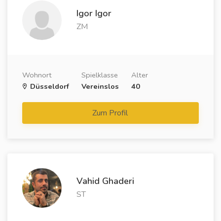
Igor Igor
ZM
Wohnort
Spielklasse
Alter
Düsseldorf
Vereinslos
40
Zum Profil
Vahid Ghaderi
ST