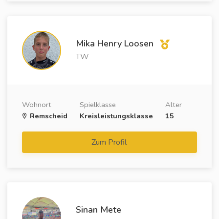
Mika Henry Loosen
TW
Wohnort
Spielklasse
Alter
Remscheid
Kreisleistungsklasse
15
Zum Profil
Sinan Mete