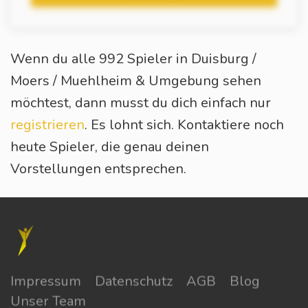
Wenn du alle 992 Spieler in Duisburg /
Moers / Muehlheim & Umgebung sehen
möchtest, dann musst du dich einfach nur
registrieren
. Es lohnt sich. Kontaktiere noch
heute Spieler, die genau deinen
Vorstellungen entsprechen.
Impressum
Datenschutz
AGB
Blog
Unser Team