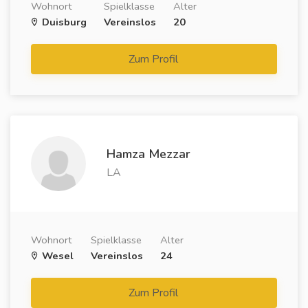
Wohnort
Spielklasse
Alter
Duisburg
Vereinslos
20
Zum Profil
Hamza Mezzar
LA
Wohnort
Spielklasse
Alter
Wesel
Vereinslos
24
Zum Profil