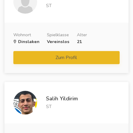
ST
Wohnort
Spielklasse
Alter
Dinslaken
Vereinslos
21
Zum Profil
Salih Yildirim
ST