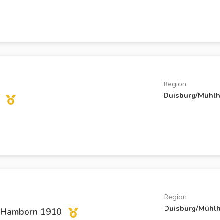
Region
Duisburg/Mühl
Region
Duisburg/Mühl
d Hamborn 1910