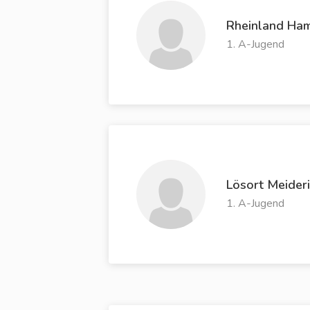
Rheinland Ha
1. A-Jugend
Lösort Meider
1. A-Jugend