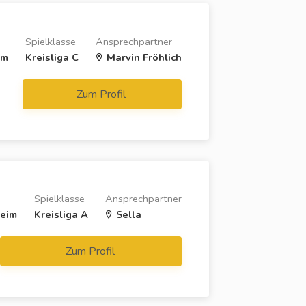
Spielklasse
Ansprechpartner
im
Kreisliga C
Marvin Fröhlich
Zum Profil
Spielklasse
Ansprechpartner
heim
Kreisliga A
Sella
Zum Profil