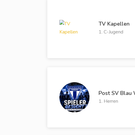
TV Kapellen
1. C-Jugend
Post SV Blau 
1. Herren