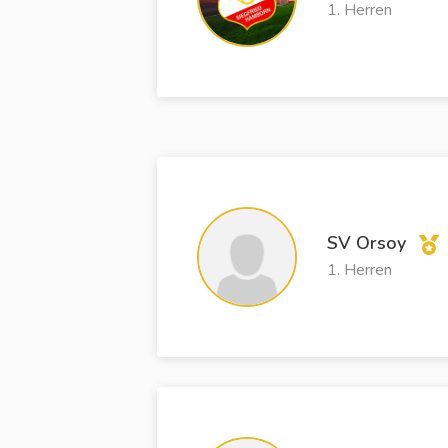
1. Herren
SV Orsoy
1. Herren