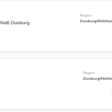
Region
Duisburg/Mühlhe
Weiß Duisburg
Region
Duisburg/Mühl