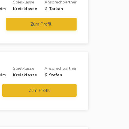
Spielklasse
Ansprechpartner
eim
Kreisklasse
Tarkan
Zum Profil
Spielklasse
Ansprechpartner
eim
Kreisklasse
Stefan
Zum Profil