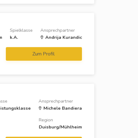
Spielklasse
Ansprechpartner
m
k.A.
Andrija Kurandic
Zum Profil
asse
Ansprechpartner
eistungsklasse
Michele Bandiera
Region
Duisburg/Mühlheim