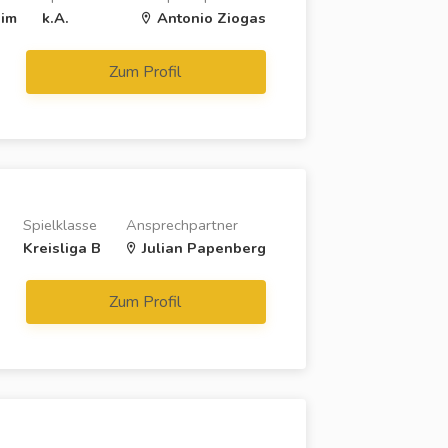
eim
k.A.
Antonio Ziogas
Zum Profil
Spielklasse
Ansprechpartner
Kreisliga B
Julian Papenberg
Zum Profil