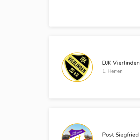
DJK Vierlinden
1. Herren
Post Siegfrie