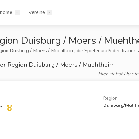
rbörse
Vereine
egion Duisburg / Moers / Muehlh
gion Duisburg / Moers / Muehlheim, die Spieler und/oder Trainer 
der Region Duisburg / Moers / Muehlheim
Hier siehst Du ein
Region
Duisburg/Mühl
n