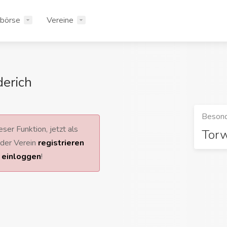
rbörse
Vereine
derich
Besond
ser Funktion, jetzt als
Tor
 oder Verein
registrieren
r
einloggen
!