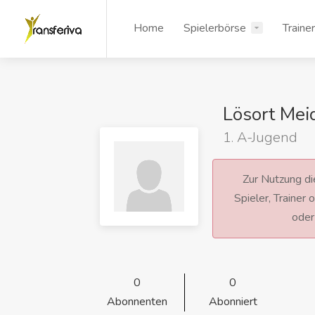
Home
Spielerbörse
Traine
Lösort Mei
1. A-Jugend
Zur Nutzung die
Spieler, Trainer
ode
0
0
Abonnenten
Abonniert