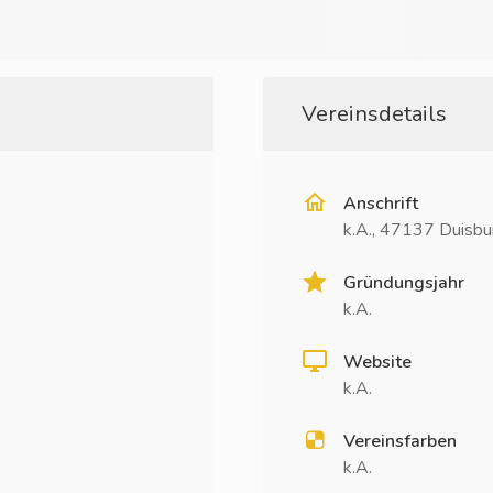
Vereinsdetails
Anschrift
k.A., 47137 Duisb
Gründungsjahr
k.A.
Website
k.A.
Vereinsfarben
k.A.