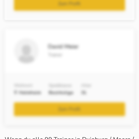
Zum Profil
David Meier
Trainer
Wohnort
Spielklasse
Alter
Helmheim
Bezirksliga
31
Zum Profil