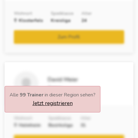
Wohnort
Spielklasse
Alter
Klosterfels
Kreisliga
24
Zum Profil
David Meier
Trainer
Alle
99 Trainer
in dieser Region sehen?
Jetzt registrieren
Wohnort
Spielklasse
Alter
Helmheim
Bezirksliga
31