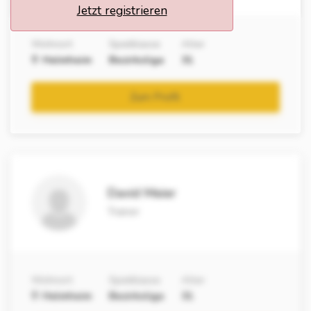
Jetzt registrieren
Wohnort
Spielklasse
Alter
Helmheim
Bezirksliga
31
Zum Profil
David Meier
Trainer
Wohnort
Spielklasse
Alter
Helmheim
Bezirksliga
31