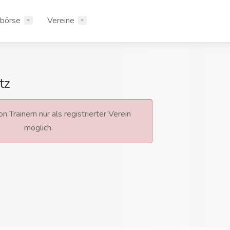
rbörse
Vereine
tz
n Trainern nur als registrierter Verein
möglich.