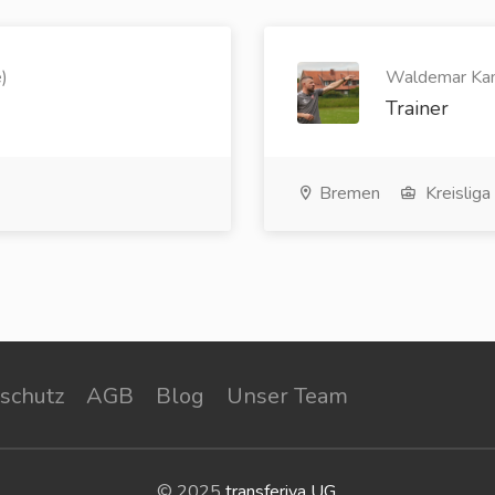
)
Waldemar Kam
Trainer
Bremen
Kreisliga
schutz
AGB
Blog
Unser Team
© 2025
transferiva UG
.