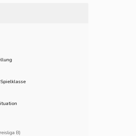
llung
 Spielklasse
ituation
isliga B)