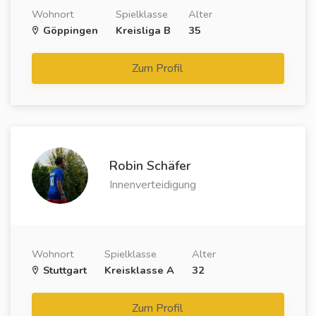
Wohnort
Spielklasse
Alter
Göppingen
Kreisliga B
35
Zum Profil
Robin Schäfer
Innenverteidigung
Wohnort
Spielklasse
Alter
Stuttgart
Kreisklasse A
32
Zum Profil