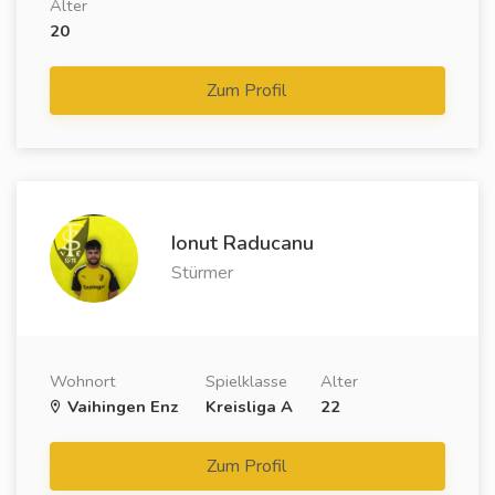
Alter
20
Zum Profil
Ionut Raducanu
Stürmer
Wohnort
Spielklasse
Alter
Vaihingen Enz
Kreisliga A
22
Zum Profil