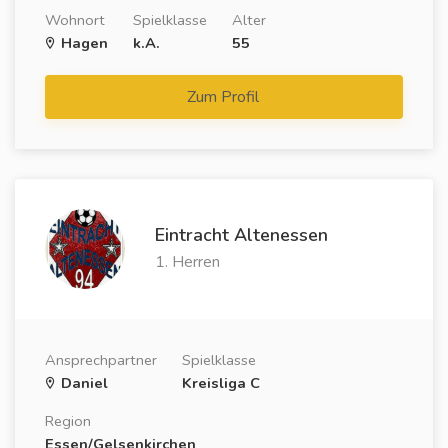
Wohnort
Spielklasse
Alter
Hagen
k.A.
55
Zum Profil
Eintracht Altenessen
1. Herren
Ansprechpartner
Spielklasse
Daniel
Kreisliga C
Region
Essen/Gelsenkirchen